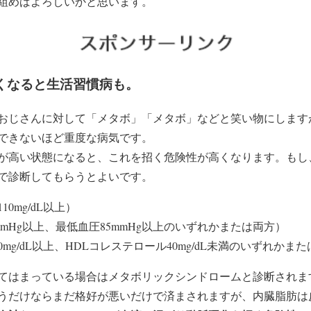
組めばよろしいかと思います。
くなると生活習慣病も。
おじさんに対して「メタボ」「メタボ」などと笑い物にします
できないほど重度な病気です。
が高い状態になると、これを招く危険性が高くなります。もし
で診断してもらうとよいです。
0mg/dL以上）
mmHg以上、最低血圧85mmHg以上のいずれかまたは両方）
mg/dL以上、HDLコレステロール40mg/dL未満のいずれかま
てはまっている場合はメタボリックシンドロームと診断されま
うだけならまだ格好が悪いだけで済まされますが、内臓脂肪は