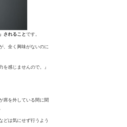
」されること
です。
が、全く興味がないのに
力を感じませんので。』
が席を外している間に聞
。
などは気にせず行うよう