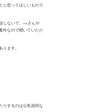
とと思ってほしいもので
談しないで、××さんや
案件なので聞いていただ
あります。
たりするのは公私混同な