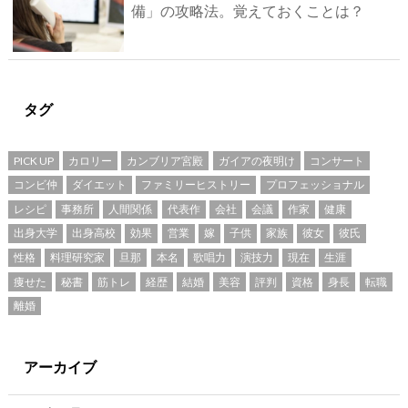
備」の攻略法。覚えておくことは？
タグ
PICK UP
カロリー
カンブリア宮殿
ガイアの夜明け
コンサート
コンビ仲
ダイエット
ファミリーヒストリー
プロフェッショナル
レシピ
事務所
人間関係
代表作
会社
会議
作家
健康
出身大学
出身高校
効果
営業
嫁
子供
家族
彼女
彼氏
性格
料理研究家
旦那
本名
歌唱力
演技力
現在
生涯
痩せた
秘書
筋トレ
経歴
結婚
美容
評判
資格
身長
転職
離婚
アーカイブ