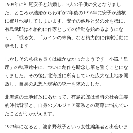
1909年に神尾安子と結婚し、3人の子供の父となりまし
た。ところが結婚からわずか7年後の1916年に安子が結核
に罹り他界してしまいます。安子の他界と父の死を機に、
有島武郎は本格的に作家としての活動を始めるようにな
り、「或る女」「カインの末裔」など精力的に作家活動に
専念します。
しかしその意欲も長くは続かなかったようです。小説「星
座」の執筆途中に、ついに創作を断念し筆を置くことにな
りました。その後は北海道に所有していた広大な土地を開
放し、自身の思想と現実の統一を求めました。
北海道の土地解放にあたって、有島武郎は当時の社会主義
的時代背景と、自身のブルジョア家系との葛藤に悩んでい
たことがうかがえます。
1923年になると、波多野秋子という女性編集者と出会いま