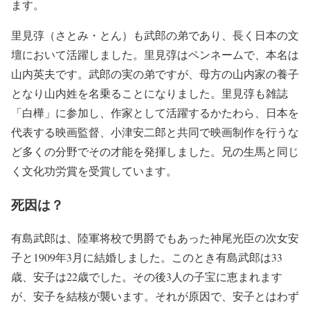
ます。
里見弴（さとみ・とん）も武郎の弟であり、長く日本の文
壇において活躍しました。里見弴はペンネームで、本名は
山内英夫です。武郎の実の弟ですが、母方の山内家の養子
となり山内姓を名乗ることになりました。里見弴も雑誌
「白樺」に参加し、作家として活躍するかたわら、日本を
代表する映画監督、小津安二郎と共同で映画制作を行うな
ど多くの分野でその才能を発揮しました。兄の生馬と同じ
く文化功労賞を受賞しています。
死因は？
有島武郎は、陸軍将校で男爵でもあった神尾光臣の次女安
子と1909年3月に結婚しました。このとき有島武郎は33
歳、安子は22歳でした。その後3人の子宝に恵まれます
が、安子を結核が襲います。それが原因で、安子とはわず