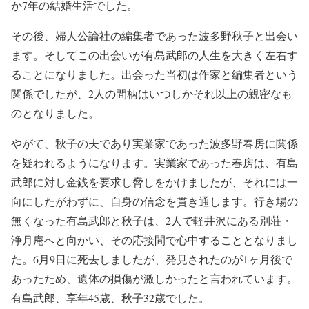
か7年の結婚生活でした。
その後、婦人公論社の編集者であった波多野秋子と出会い
ます。そしてこの出会いが有島武郎の人生を大きく左右す
ることになりました。出会った当初は作家と編集者という
関係でしたが、2人の間柄はいつしかそれ以上の親密なも
のとなりました。
やがて、秋子の夫であり実業家であった波多野春房に関係
を疑われるようになります。実業家であった春房は、有島
武郎に対し金銭を要求し脅しをかけましたが、それには一
向にしたがわずに、自身の信念を貫き通します。行き場の
無くなった有島武郎と秋子は、2人で軽井沢にある別荘・
浄月庵へと向かい、その応接間で心中することとなりまし
た。6月9日に死去しましたが、発見されたのが1ヶ月後で
あったため、遺体の損傷が激しかったと言われています。
有島武郎、享年45歳、秋子32歳でした。