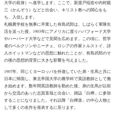
大学の前身）へ進学します。ここで、新渡戸稲造や内村鑑
三（かんぞう）などと出会い、キリスト教への関心をも
ち、入信します。
札幌農学校を無事に卒業した有島武郎は、しばらく軍隊生
活を送った後、1903年にアメリカに渡りハバフォード大学
やハーバード大学などで見聞を広めます。この頃に、哲学
者のベルクソンやニーチェ、ロシアの作家トルストイ、詩
人ホイットマンなどの思想に触れたことが、有島武郎のそ
の後の思想的背景に大きな影響を与えました。
1907年、同じくヨーロッパを外遊していた弟・生馬と共に
日本に帰国し、東北帝国大学の農学科で英語教師として働
き始めます。数年間英語教師を勤めた後、弟の生馬が以前
から交流のあった志賀直哉と出会い、雑誌「白樺」に参加
することになりました。それ以降「白樺派」の中心人物と
して多くの名作を発表するに至ります。