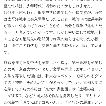
盛な性格は、少年時代に培われたのかもしれません。
1943年（昭和18）、旧制中学に進学した小松ですが、時代
は太平洋戦争に突入間際だったことと、戦時中は徴兵年齢
が徐々に引き下げられたことから「自分も戦争で死ぬのだ
ろう」と考えていたそうです。しかし幸いにして戦地へ赴
くことなく配属先の造船所で終戦の知らせを聞いた小松
は、後年この時代を「空腹と暴力の時代」と回顧していま
す。
終戦を迎え旧制中学を卒業した小松は、第三高校を卒業し
たのち、京都大学でイタリア文学を専攻します。イタリア
文学を専攻した理由は、壮大なスペクタルで綴られるダン
テの「神曲」を読んだことがきっかけでした。京都大学に
在学してからの小松は「京大作家集団」や「土曜の会」、
「ARUKU」などの同人誌で作品を発表したり、モリミノ
ル名義で「おてんばテコちゃん」、「イワンの馬鹿」とい