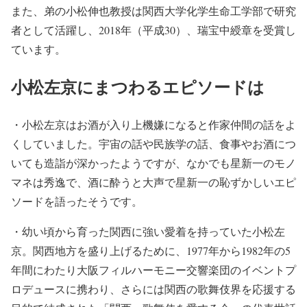
また、弟の小松伸也教授は関西大学化学生命工学部で研究
者として活躍し、2018年（平成30）、瑞宝中綬章を受賞し
ています。
小松左京にまつわるエピソードは
・小松左京はお酒が入り上機嫌になると作家仲間の話をよ
くしていました。宇宙の話や民族学の話、食事やお酒につ
いても造詣が深かったようですが、なかでも星新一のモノ
マネは秀逸で、酒に酔うと大声で星新一の恥ずかしいエピ
ソードを語ったそうです。
・幼い頃から育った関西に強い愛着を持っていた小松左
京。関西地方を盛り上げるために、1977年から1982年の5
年間にわたり大阪フィルハーモニー交響楽団のイベントプ
ロデュースに携わり、さらには関西の歌舞伎界を応援する