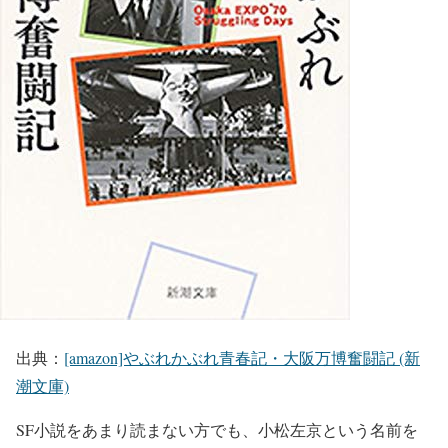
出典：
[amazon]やぶれかぶれ青春記・大阪万博奮闘記 (新
潮文庫)
SF小説をあまり読まない方でも、小松左京という名前を