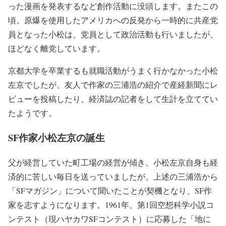
った漫画を発表するなど創作活動に没頭します。またこの
頃、原爆を使用したアメリカへの反発から一時的に共産党
員となった小松は、党員として政治活動も行いましたが、
ほどなく離党しています。
京都大学を卒業するも就職活動がうまく行かなかった小松
左京でしたが、友人で作家の三浦浩の紹介で産経新聞にレ
ビューを投稿したり、経済誌の記者をして生計を立ててい
たようです。
SF作家小松左京の誕生
父が経営していた町工場の経営が傾き、小松左京自身も経
済的に苦しい毎日を送っていましたが、上述の三浦浩から
「SFマガジン」について聞いたことが契機となり、SF作
家を志すようになります。1961年、第1回空想科学小説コ
ンテスト（現ハヤカワSFコンテスト）に応募した「地に