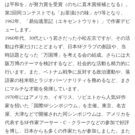
は平和を」が努力賞を受賞（のちに直木賞候補となる）。
第2回同コンテストでも「お茶漬けの味」が3等となり、
1962年、「易仙逃里記（エキセントウリキ）」で作家デビ
ューします。
1960年代、30代という若さだった小松左京ですが、その活
動は作家だけにとどまらず、日本SFクラブの創設や、当
時話題となった「万国博」を考える会の結成。さらには大
阪万博のテーマを検討するなど、社会的な活動も精力的に
行います。また、ベトナム戦争に反対する政治運動や、落
語家の桂米朝とラジオパーソナリティを務めるなど、まさ
にマルチな才能を発揮しています。
1970年にはアメリカ、イギリス、ソビエトから人気SF作
家を招いた「国際SFシンポジウム」を主催。東京、名古
屋、大津などで開催された同シンポジウムは、アメリカを
代表するSF作家アーサー・C・クラークなどの参加で好評
を博し、日本からも多くの作家たちが参加しました。また