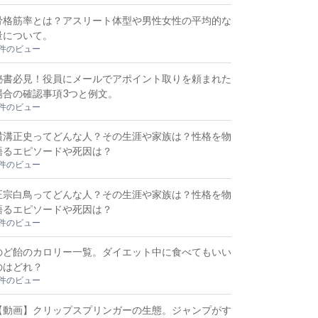
骨格筋率とは？アスリート体型や男性女性の平均的な
量について。
3件のビュー
秘書必見！役員にメールでアポイント取りを頼まれた
場合の確認事項3つと例文。
3件のビュー
横溝正史ってどんな人？その生涯や家族は？性格を物
語るエピソードや死因は？
2件のビュー
正宗白鳥ってどんな人？その生涯や家族は？性格を物
語るエピソードや死因は？
2件のビュー
のど飴のカロリー一覧。ダイエット中に食べてもいい
のはどれ？
2件のビュー
【動画】クリップスプリンガーの生態。ジャンプがす