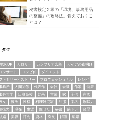
秘書検定２級の「環境、事務用品
の整備」の攻略法。覚えておくこ
とは？
タグ
PICK UP
カロリー
カンブリア宮殿
ガイアの夜明け
コンサート
コンビ仲
ダイエット
ファミリーヒストリー
プロフェッショナル
レシピ
事務所
人間関係
代表作
会社
会議
作家
健康
出身大学
出身高校
効果
営業
嫁
子供
家族
彼女
彼氏
性格
料理研究家
旦那
本名
歌唱力
演技力
現在
生涯
痩せた
秘書
筋トレ
経歴
結婚
美容
評判
資格
身長
転職
離婚