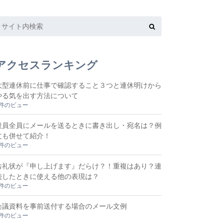
アクセスランキング
大型連休前に仕事で確認すること３つと連休明けから
やる気を出す方法について
6件のビュー
役員全員にメールを送るときに書き出し・宛名は？例
文も併せて紹介！
5件のビュー
お礼状が『申し上げます』だらけ？！重複はあり？連
続したときに使える他の表現は？
5件のビュー
会議資料を事前送付する場合のメール文例
3件のビュー