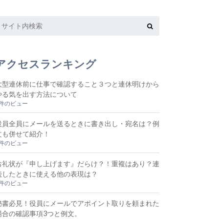
アクセスランキング
大型連休前に仕事で確認すること３つと連休明けから
やる気を出す方法について
7件のビュー
役員全員にメールを送るときに書き出し・宛名は？例
文も併せて紹介！
5件のビュー
お礼状が『申し上げます』だらけ？！重複はあり？連
続したときに使える他の表現は？
5件のビュー
秘書必見！役員にメールでアポイント取りを頼まれた
場合の確認事項3つと例文。