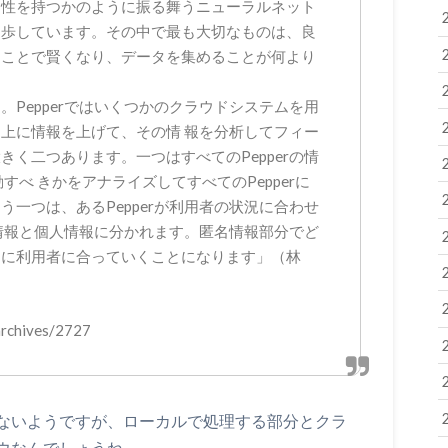
知性を持つかのように振る舞うニューラルネット
進歩しています。その中で最も大切なものは、良
ることで賢くなり、データを集めることが何より
。Pepperではいくつかのクラウドシステムを用
上に情報を上げて、その情 報を分析してフィー
く二つあります。一つはすべてのPepperの情
動すべ きかをアナライズしてすべてのPepperに
一つは、あるPepperが利用者の状況に合わせ
情報と個人情報に分かれます。匿名情報部分でど
々に利用者に合っていくことになります」（林
rchives/2727
ないようですが、ローカルで処理する部分とクラ
ウなんでしょうね。