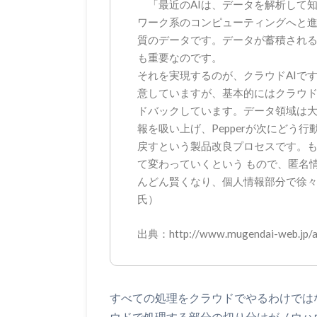
「最近のAIは、データを解析して
ワーク系のコンピューティングへと
質のデータです。データが蓄積され
も重要なのです。
それを実現するのが、クラウドAIです
意していますが、基本的にはクラウド
ドバックしています。データ領域は大き
報を吸い上げ、Pepperが次にどう行
戻すという製品改良プロセスです。もう
て変わっていくという もので、匿名
んどん賢くなり、個人情報部分で徐
氏）
出典：http://www.mugendai-web.jp/a
すべての処理をクラウドでやるわけでは
ウドで処理する部分の切り分けがノウハ