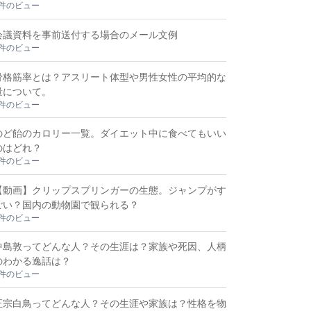
3件のビュー
会議資料を事前送付する場合のメール文例
3件のビュー
骨格筋率とは？アスリート体型や男性女性の平均的な
量について。
2件のビュー
のど飴のカロリー一覧。ダイエット中に食べてもいい
のはどれ？
2件のビュー
【動画】クリップスプリンガーの生態。ジャンプがす
ごい？国内の動物園で観られる？
2件のビュー
中島敦ってどんな人？その生涯は？家族や死因、人柄
のわかる逸話は？
2件のビュー
正宗白鳥ってどんな人？その生涯や家族は？性格を物