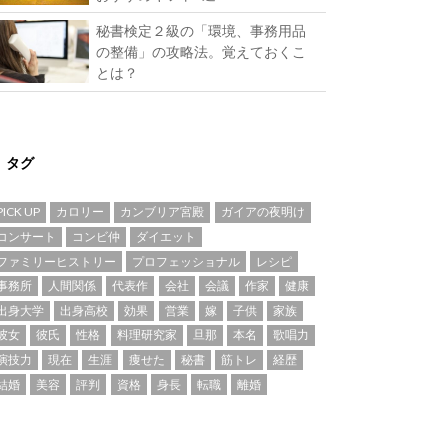
秘書検定２級の「環境、事務用品
の整備」の攻略法。覚えておくこ
とは？
タグ
PICK UP
カロリー
カンブリア宮殿
ガイアの夜明け
コンサート
コンビ仲
ダイエット
ファミリーヒストリー
プロフェッショナル
レシピ
事務所
人間関係
代表作
会社
会議
作家
健康
出身大学
出身高校
効果
営業
嫁
子供
家族
彼女
彼氏
性格
料理研究家
旦那
本名
歌唱力
演技力
現在
生涯
痩せた
秘書
筋トレ
経歴
結婚
美容
評判
資格
身長
転職
離婚