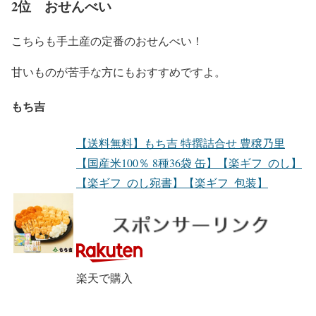
2位 おせんべい
こちらも手土産の定番のおせんべい！
甘いものが苦手な方にもおすすめですよ。
もち吉
【送料無料】もち吉 特撰詰合せ 豊穣乃里
【国産米100％ 8種36袋 缶】【楽ギフ_のし】
【楽ギフ_のし宛書】【楽ギフ_包装】
楽天で購入