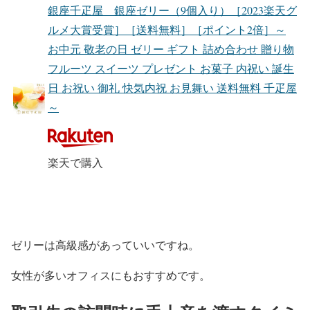
銀座千疋屋 銀座ゼリー（9個入り）［2023楽天グ
ルメ大賞受賞］［送料無料］［ポイント2倍］～
お中元 敬老の日 ゼリー ギフト 詰め合わせ 贈り物
フルーツ スイーツ プレゼント お菓子 内祝い 誕生
日 お祝い 御礼 快気内祝 お見舞い 送料無料 千疋屋
～
楽天で購入
ゼリーは高級感があっていいですね。
女性が多いオフィスにもおすすめです。