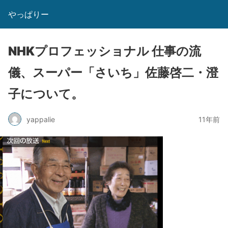
やっぱりー
NHKプロフェッショナル 仕事の流
儀、スーパー「さいち」佐藤啓二・澄
子について。
yappalie
11年前