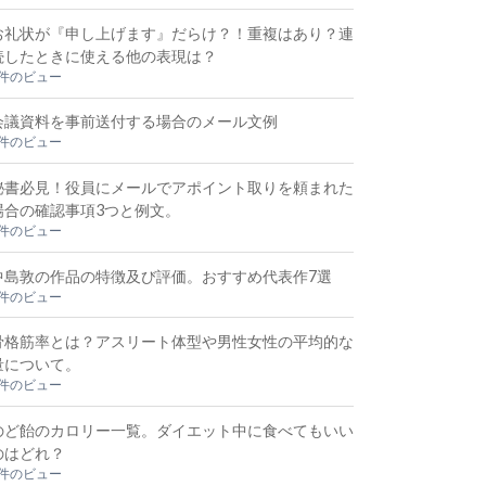
お礼状が『申し上げます』だらけ？！重複はあり？連
続したときに使える他の表現は？
5件のビュー
会議資料を事前送付する場合のメール文例
3件のビュー
秘書必見！役員にメールでアポイント取りを頼まれた
場合の確認事項3つと例文。
3件のビュー
中島敦の作品の特徴及び評価。おすすめ代表作7選
2件のビュー
骨格筋率とは？アスリート体型や男性女性の平均的な
量について。
2件のビュー
のど飴のカロリー一覧。ダイエット中に食べてもいい
のはどれ？
2件のビュー