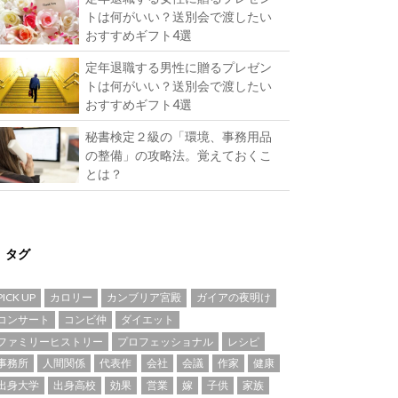
トは何がいい？送別会で渡したい
おすすめギフト4選
定年退職する男性に贈るプレゼン
トは何がいい？送別会で渡したい
おすすめギフト4選
秘書検定２級の「環境、事務用品
の整備」の攻略法。覚えておくこ
とは？
タグ
PICK UP
カロリー
カンブリア宮殿
ガイアの夜明け
コンサート
コンビ仲
ダイエット
ファミリーヒストリー
プロフェッショナル
レシピ
事務所
人間関係
代表作
会社
会議
作家
健康
出身大学
出身高校
効果
営業
嫁
子供
家族