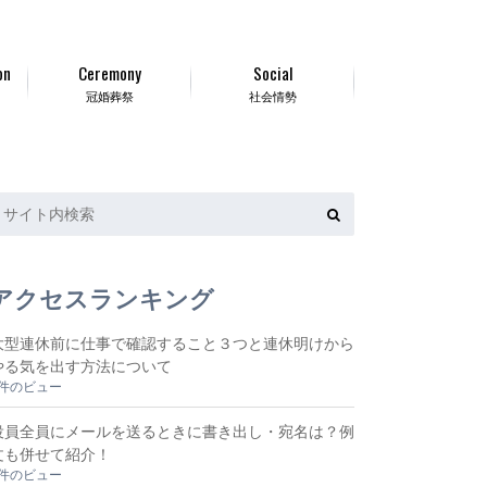
on
Ceremony
Social
冠婚葬祭
社会情勢
アクセスランキング
大型連休前に仕事で確認すること３つと連休明けから
やる気を出す方法について
7件のビュー
役員全員にメールを送るときに書き出し・宛名は？例
文も併せて紹介！
5件のビュー