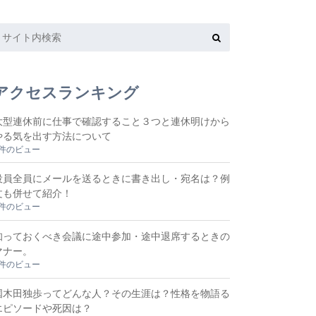
アクセスランキング
大型連休前に仕事で確認すること３つと連休明けから
やる気を出す方法について
8件のビュー
役員全員にメールを送るときに書き出し・宛名は？例
文も併せて紹介！
6件のビュー
知っておくべき会議に途中参加・途中退席するときの
マナー。
3件のビュー
国木田独歩ってどんな人？その生涯は？性格を物語る
エピソードや死因は？