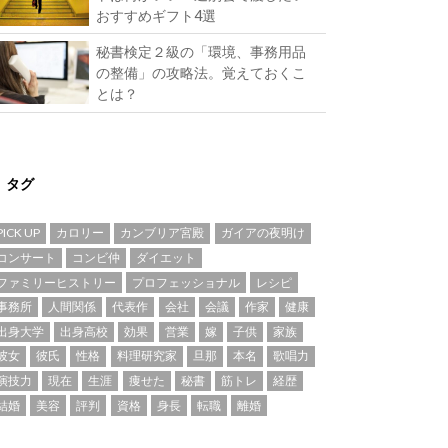
おすすめギフト4選
秘書検定２級の「環境、事務用品
の整備」の攻略法。覚えておくこ
とは？
タグ
PICK UP
カロリー
カンブリア宮殿
ガイアの夜明け
コンサート
コンビ仲
ダイエット
ファミリーヒストリー
プロフェッショナル
レシピ
事務所
人間関係
代表作
会社
会議
作家
健康
出身大学
出身高校
効果
営業
嫁
子供
家族
彼女
彼氏
性格
料理研究家
旦那
本名
歌唱力
演技力
現在
生涯
痩せた
秘書
筋トレ
経歴
結婚
美容
評判
資格
身長
転職
離婚