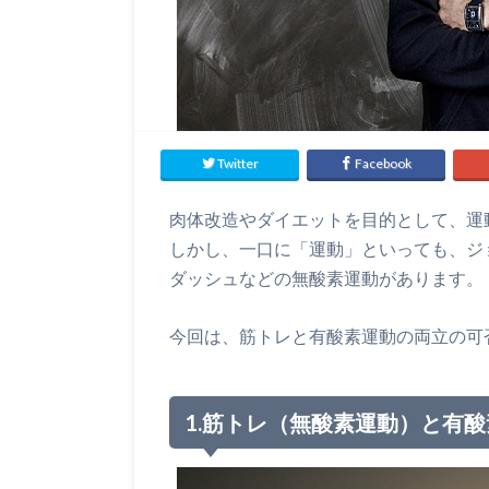
Twitter
Facebook
肉体改造やダイエットを目的として、運
しかし、一口に「運動」といっても、ジ
ダッシュなどの無酸素運動があります。
今回は、筋トレと有酸素運動の両立の可
1.筋トレ（無酸素運動）と有