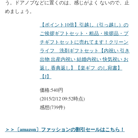
う。ドアノブなどに置くのは、感じがよく ないので、止
めましょう。
【ポイント10倍】引越し（引っ越し）の
ご挨拶ギフトセット・粗品・挨拶品・プ
チギフトセットに売れてます！クリーン
ライフ 洗剤ギフトセット【内祝い 引き
出物 出産内祝い 結婚内祝い 快気祝い お
返し 香典返し】【楽ギフ_のし宛書】
【J】
価格:
540円
(2015/2/12 09:52時点)
感想(739件)
＞＞〔amazon〕ファッションの割引セールはこちら！