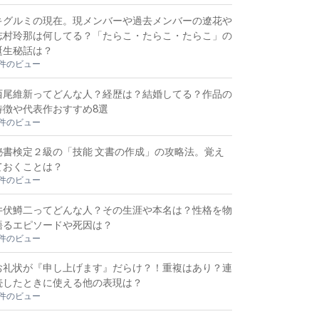
キグルミの現在。現メンバーや過去メンバーの遼花や
志村玲那は何してる？「たらこ・たらこ・たらこ」の
誕生秘話は？
2件のビュー
西尾維新ってどんな人？経歴は？結婚してる？作品の
特徴や代表作おすすめ8選
2件のビュー
秘書検定２級の「技能 文書の作成」の攻略法。覚え
ておくことは？
2件のビュー
井伏鱒二ってどんな人？その生涯や本名は？性格を物
語るエピソードや死因は？
2件のビュー
お礼状が『申し上げます』だらけ？！重複はあり？連
続したときに使える他の表現は？
2件のビュー