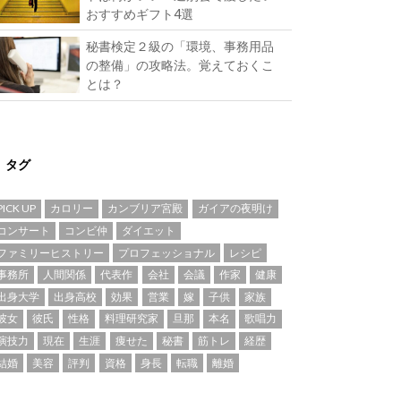
おすすめギフト4選
秘書検定２級の「環境、事務用品
の整備」の攻略法。覚えておくこ
とは？
タグ
PICK UP
カロリー
カンブリア宮殿
ガイアの夜明け
コンサート
コンビ仲
ダイエット
ファミリーヒストリー
プロフェッショナル
レシピ
事務所
人間関係
代表作
会社
会議
作家
健康
出身大学
出身高校
効果
営業
嫁
子供
家族
彼女
彼氏
性格
料理研究家
旦那
本名
歌唱力
演技力
現在
生涯
痩せた
秘書
筋トレ
経歴
結婚
美容
評判
資格
身長
転職
離婚