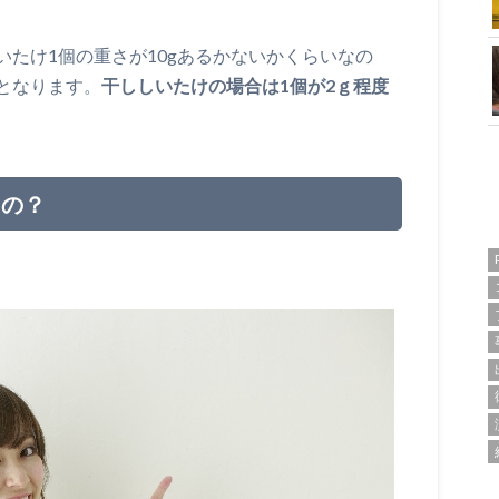
たけ1個の重さが10gあるかないかくらいなの
となります。
干ししいたけの場合は1個が2ｇ程度
るの？