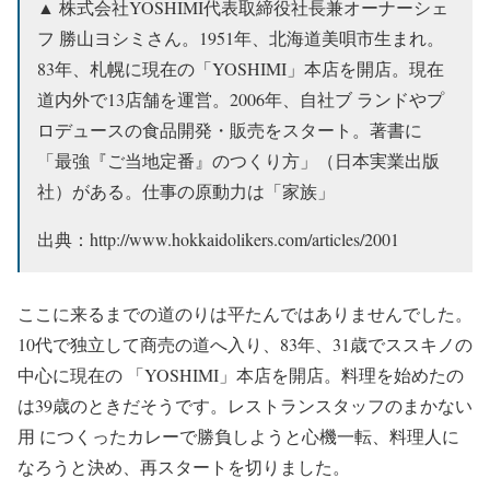
▲ 株式会社YOSHIMI代表取締役社長兼オーナーシェ
フ 勝山ヨシミさん。1951年、北海道美唄市生まれ。
83年、札幌に現在の「YOSHIMI」本店を開店。現在
道内外で13店舗を運営。2006年、自社ブ ランドやプ
ロデュースの食品開発・販売をスタート。著書に
「最強『ご当地定番』のつくり方」（日本実業出版
社）がある。仕事の原動力は「家族」
出典：http://www.hokkaidolikers.com/articles/2001
ここに来るまでの道のりは平たんではありませんでした。
10代で独立して商売の道へ入り、83年、31歳でススキノの
中心に現在の 「YOSHIMI」本店を開店。料理を始めたの
は39歳のときだそうです。レストランスタッフのまかない
用 につくったカレーで勝負しようと心機一転、料理人に
なろうと決め、再スタートを切りました。