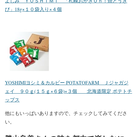
よしみ ＹＯＳＨＩＭＩ 「札幌おかきＯｈ！焼とうき
び」18g×１０袋入り×４個
YOSHIMIヨシミ＆カルビー POTATOFARM Ｊジャガジ
ェイ ９０ｇ(１５ｇ×６袋)×３個 北海道限定 ポテトチ
ップス
他にもいっぱいありますので、チェックしてみてくださ
い。