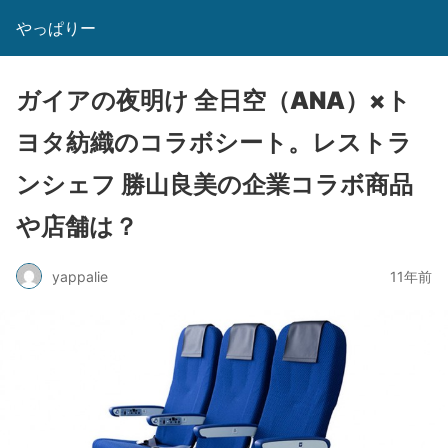
やっぱりー
ガイアの夜明け 全日空（ANA）×ト
ヨタ紡織のコラボシート。レストラ
ンシェフ 勝山良美の企業コラボ商品
や店舗は？
yappalie
11年前