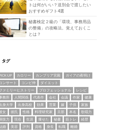
トは何がいい？送別会で渡したい
おすすめギフト4選
秘書検定２級の「環境、事務用品
の整備」の攻略法。覚えておくこ
とは？
タグ
PICK UP
カロリー
カンブリア宮殿
ガイアの夜明け
コンサート
コンビ仲
ダイエット
ファミリーヒストリー
プロフェッショナル
レシピ
事務所
人間関係
代表作
会社
会議
作家
健康
出身大学
出身高校
効果
営業
嫁
子供
家族
彼女
彼氏
性格
料理研究家
旦那
本名
歌唱力
演技力
現在
生涯
痩せた
秘書
筋トレ
経歴
結婚
美容
評判
資格
身長
転職
離婚