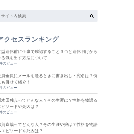
アクセスランキング
大型連休前に仕事で確認すること３つと連休明けから
やる気を出す方法について
8件のビュー
役員全員にメールを送るときに書き出し・宛名は？例
文も併せて紹介！
6件のビュー
国木田独歩ってどんな人？その生涯は？性格を物語る
エピソードや死因は？
3件のビュー
志賀直哉ってどんな人？その生涯や娘は？性格を物語
るエピソードや死因は？