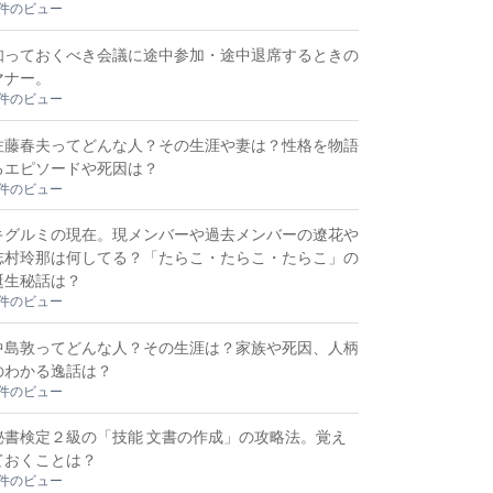
3件のビュー
知っておくべき会議に途中参加・途中退席するときの
マナー。
3件のビュー
佐藤春夫ってどんな人？その生涯や妻は？性格を物語
るエピソードや死因は？
2件のビュー
キグルミの現在。現メンバーや過去メンバーの遼花や
志村玲那は何してる？「たらこ・たらこ・たらこ」の
誕生秘話は？
2件のビュー
中島敦ってどんな人？その生涯は？家族や死因、人柄
のわかる逸話は？
2件のビュー
秘書検定２級の「技能 文書の作成」の攻略法。覚え
ておくことは？
2件のビュー