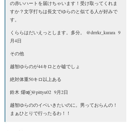
の赤いハートを届けちゃいます！受け取ってくれま
すか？文字打ちは長文でゆらのと似てる人が好みで
す。
くららはだいえっとします。多分。‏ @drrrkr_kurara 9
月4日
その他
越智ゆらのが44キロとか嘘でしょ
絶対体重50キロ以上ある
鈴木 燿ꙭ҉‏ @pittyu02 9月2日
越智ゆらののイベいきたいのに。男っておらんの！
まぁひとりで行ったるわ！！