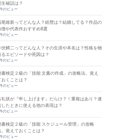
誕生秘話は？
2件のビュー
西尾維新ってどんな人？経歴は？結婚してる？作品の
特徴や代表作おすすめ8選
2件のビュー
井伏鱒二ってどんな人？その生涯や本名は？性格を物
語るエピソードや死因は？
2件のビュー
秘書検定２級の「技能 文書の作成」の攻略法。覚え
ておくことは？
2件のビュー
お礼状が『申し上げます』だらけ？！重複はあり？連
続したときに使える他の表現は？
2件のビュー
秘書検定２級の「技能 スケジュール管理」の攻略
法。覚えておくことは？
2件のビュー