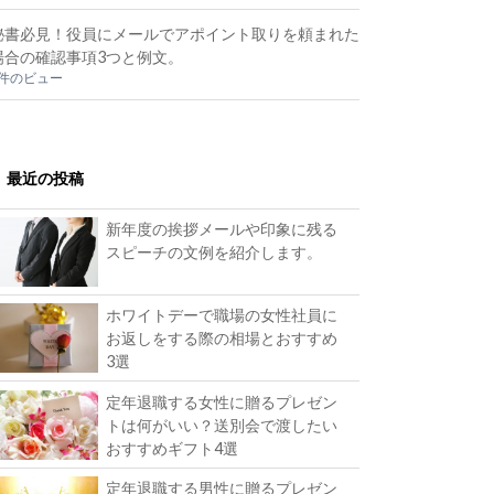
秘書必見！役員にメールでアポイント取りを頼まれた
場合の確認事項3つと例文。
2件のビュー
最近の投稿
新年度の挨拶メールや印象に残る
スピーチの文例を紹介します。
ホワイトデーで職場の女性社員に
お返しをする際の相場とおすすめ
3選
定年退職する女性に贈るプレゼン
トは何がいい？送別会で渡したい
おすすめギフト4選
定年退職する男性に贈るプレゼン