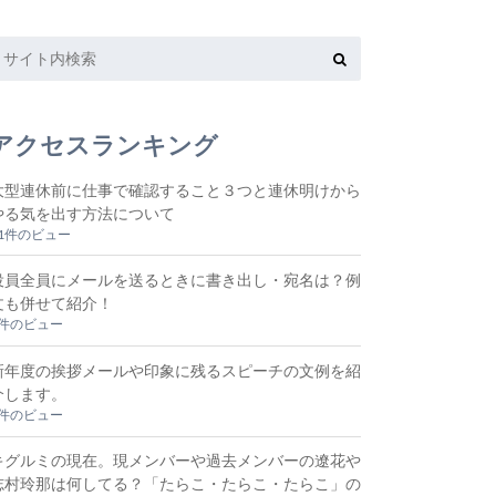
アクセスランキング
大型連休前に仕事で確認すること３つと連休明けから
やる気を出す方法について
11件のビュー
役員全員にメールを送るときに書き出し・宛名は？例
文も併せて紹介！
5件のビュー
新年度の挨拶メールや印象に残るスピーチの文例を紹
介します。
2件のビュー
キグルミの現在。現メンバーや過去メンバーの遼花や
志村玲那は何してる？「たらこ・たらこ・たらこ」の