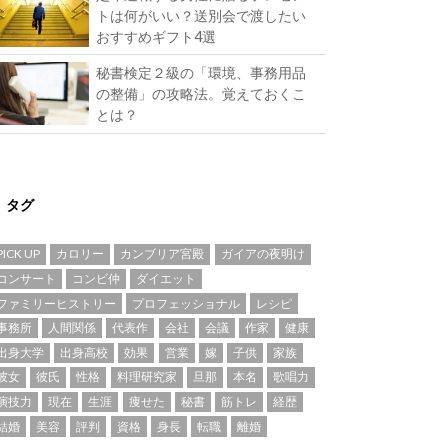
トは何がいい？送別会で渡したい
おすすめギフト4選
秘書検定２級の「環境、事務用品
の整備」の攻略法。覚えておくこ
とは？
タグ
PICK UP
カロリー
カンブリア宮殿
ガイアの夜明け
コンサート
コンビ仲
ダイエット
ファミリーヒストリー
プロフェッショナル
レシピ
事務所
人間関係
代表作
会社
会議
作家
健康
出身大学
出身高校
効果
営業
嫁
子供
家族
彼女
彼氏
性格
料理研究家
旦那
本名
歌唱力
演技力
現在
生涯
痩せた
秘書
筋トレ
経歴
結婚
美容
評判
資格
身長
転職
離婚