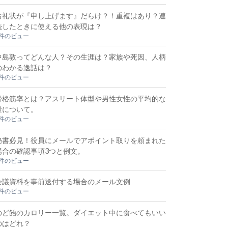
お礼状が『申し上げます』だらけ？！重複はあり？連
続したときに使える他の表現は？
5件のビュー
中島敦ってどんな人？その生涯は？家族や死因、人柄
のわかる逸話は？
4件のビュー
骨格筋率とは？アスリート体型や男性女性の平均的な
量について。
3件のビュー
秘書必見！役員にメールでアポイント取りを頼まれた
場合の確認事項3つと例文。
3件のビュー
会議資料を事前送付する場合のメール文例
3件のビュー
のど飴のカロリー一覧。ダイエット中に食べてもいい
のはどれ？