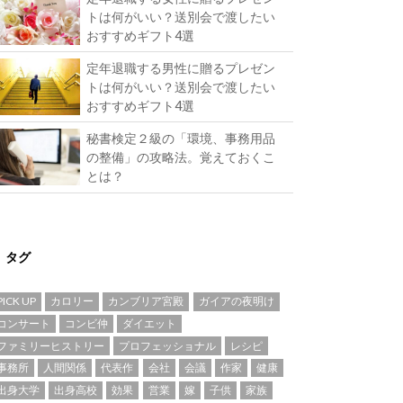
トは何がいい？送別会で渡したい
おすすめギフト4選
定年退職する男性に贈るプレゼン
トは何がいい？送別会で渡したい
おすすめギフト4選
秘書検定２級の「環境、事務用品
の整備」の攻略法。覚えておくこ
とは？
タグ
PICK UP
カロリー
カンブリア宮殿
ガイアの夜明け
コンサート
コンビ仲
ダイエット
ファミリーヒストリー
プロフェッショナル
レシピ
事務所
人間関係
代表作
会社
会議
作家
健康
出身大学
出身高校
効果
営業
嫁
子供
家族