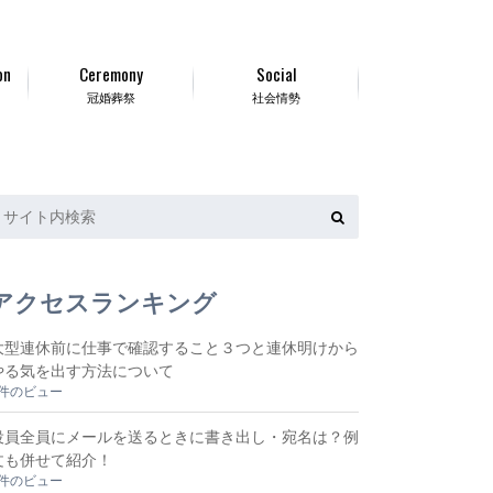
on
Ceremony
Social
冠婚葬祭
社会情勢
アクセスランキング
大型連休前に仕事で確認すること３つと連休明けから
やる気を出す方法について
6件のビュー
役員全員にメールを送るときに書き出し・宛名は？例
文も併せて紹介！
5件のビュー