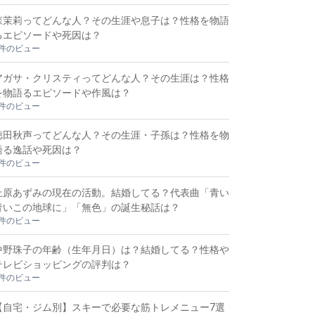
森茉莉ってどんな人？その生涯や息子は？性格を物語
るエピソードや死因は？
2件のビュー
アガサ・クリスティってどんな人？その生涯は？性格
を物語るエピソードや作風は？
2件のビュー
徳田秋声ってどんな人？その生涯・子孫は？性格を物
語る逸話や死因は？
2件のビュー
上原あずみの現在の活動。結婚してる？代表曲「青い
青いこの地球に」「無色」の誕生秘話は？
2件のビュー
中野珠子の年齢（生年月日）は？結婚してる？性格や
テレビショッピングの評判は？
1件のビュー
【自宅・ジム別】スキーで必要な筋トレメニュー7選