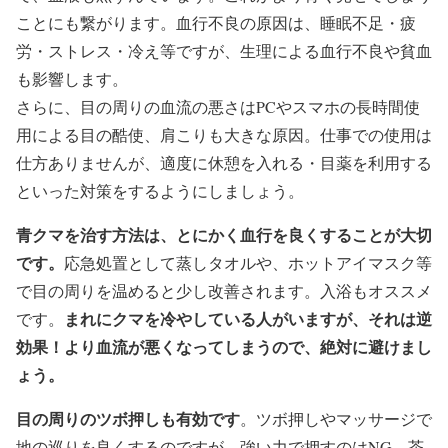
ことにも繋がります。血行不良の原因は、睡眠不足・疲
労・ストレス・冷え等ですが、生理による血行不良や貧血
も影響します。
さらに、目の周りの血流の悪さはPCやスマホの長時間使
用による目の酷使、肩こりも大きな原因。仕事での使用は
仕方ありませんが、適度に休憩を入れる・目薬を利用する
といった対策をするようにしましょう。
青クマを治す方法は、とにかく血行を良くすることが大切
です。
応急処置として蒸しタオルや、ホットアイマスク等
で目の周りを温めると少し改善されます。入浴もオススメ
まれにクマを冷やしている人がいますが、それは逆
です。
効果！より血流が悪くなってしまうので、絶対に避けまし
ょう。
目の周りのツボ押しも有効です
。ツボ押しやマッサージで
地の巡りを良くするのですが、強い力で押すのはNG。茶