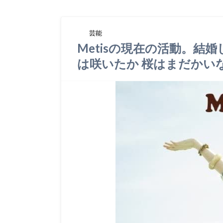
芸能
Metisの現在の活動。結
は咲いたか 桜はまだかい