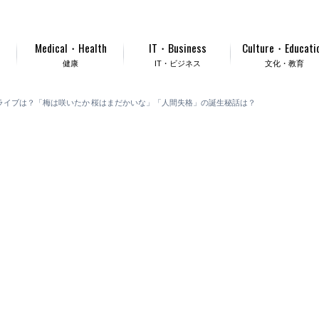
Medical・Health
IT・Business
Culture・Educati
健康
IT・ビジネス
文化・教育
？ライブは？「梅は咲いたか 桜はまだかいな」「人間失格」の誕生秘話は？