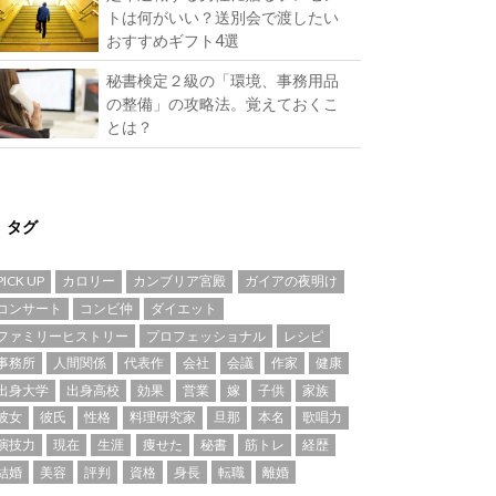
トは何がいい？送別会で渡したい
おすすめギフト4選
秘書検定２級の「環境、事務用品
の整備」の攻略法。覚えておくこ
とは？
タグ
PICK UP
カロリー
カンブリア宮殿
ガイアの夜明け
コンサート
コンビ仲
ダイエット
ファミリーヒストリー
プロフェッショナル
レシピ
事務所
人間関係
代表作
会社
会議
作家
健康
出身大学
出身高校
効果
営業
嫁
子供
家族
彼女
彼氏
性格
料理研究家
旦那
本名
歌唱力
演技力
現在
生涯
痩せた
秘書
筋トレ
経歴
結婚
美容
評判
資格
身長
転職
離婚