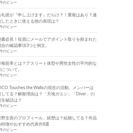
2件のビュー
お礼状が『申し上げます』だらけ？！重複はあり？連
続したときに使える他の表現は？
2件のビュー
秘書必見！役員にメールでアポイント取りを頼まれた
場合の確認事項3つと例文。
2件のビュー
骨格筋率とは？アスリート体型や男性女性の平均的な
量について。
1件のビュー
ICO Touches the Wallsの現在の活動。メンバーは
何してる？解散理由は？「天地ガエシ」「Diver」の
誕生秘話は？
1件のビュー
東野圭吾のプロフィール、経歴は？結婚してる？作品
の特徴やおすすめ代表作8選
1件のビュー