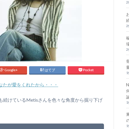
Google+
はてブ
Pocket
なたが愛をくれたから・・・
N
続けているMetisさんを色々な角度から掘り下げ