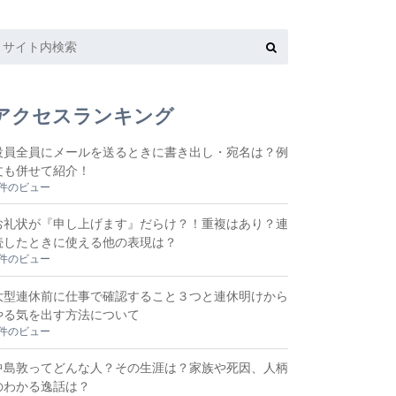
アクセスランキング
役員全員にメールを送るときに書き出し・宛名は？例
文も併せて紹介！
6件のビュー
お礼状が『申し上げます』だらけ？！重複はあり？連
続したときに使える他の表現は？
5件のビュー
大型連休前に仕事で確認すること３つと連休明けから
やる気を出す方法について
5件のビュー
中島敦ってどんな人？その生涯は？家族や死因、人柄
のわかる逸話は？