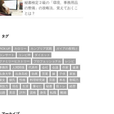
秘書検定２級の「環境、事務用品
の整備」の攻略法。覚えておくこ
とは？
タグ
PICK UP
カロリー
カンブリア宮殿
ガイアの夜明け
コンサート
コンビ仲
ダイエット
ファミリーヒストリー
プロフェッショナル
レシピ
事務所
人間関係
代表作
会社
会議
作家
健康
出身大学
出身高校
効果
営業
嫁
子供
家族
彼女
彼氏
性格
料理研究家
旦那
本名
歌唱力
演技力
現在
生涯
痩せた
秘書
筋トレ
経歴
結婚
美容
評判
資格
身長
転職
離婚
アーカイブ