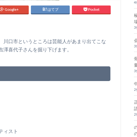
Google+
はてブ
Pocket
、川口市というところは芸能人があまり出てこな
吉澤喜代子さんを掘り下げます。
ティスト