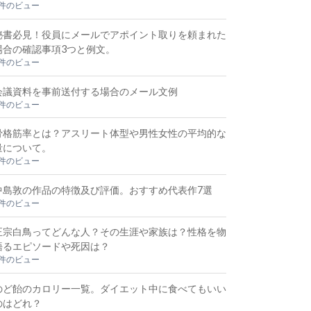
4件のビュー
秘書必見！役員にメールでアポイント取りを頼まれた
場合の確認事項3つと例文。
3件のビュー
会議資料を事前送付する場合のメール文例
3件のビュー
骨格筋率とは？アスリート体型や男性女性の平均的な
量について。
3件のビュー
中島敦の作品の特徴及び評価。おすすめ代表作7選
2件のビュー
正宗白鳥ってどんな人？その生涯や家族は？性格を物
語るエピソードや死因は？
2件のビュー
のど飴のカロリー一覧。ダイエット中に食べてもいい
のはどれ？