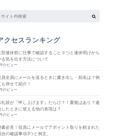
アクセスランキング
大型連休前に仕事で確認すること３つと連休明けから
やる気を出す方法について
6件のビュー
役員全員にメールを送るときに書き出し・宛名は？例
文も併せて紹介！
5件のビュー
お礼状が『申し上げます』だらけ？！重複はあり？連
続したときに使える他の表現は？
5件のビュー
秘書必見！役員にメールでアポイント取りを頼まれた
場合の確認事項3つと例文。