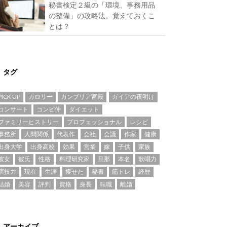
秘書検定２級の「環境、事務用品
の整備」の攻略法。覚えておくこ
とは？
タグ
PICK UP
カロリー
カンブリア宮殿
ガイアの夜明け
コンサート
コンビ仲
ダイエット
ファミリーヒストリー
プロフェッショナル
レシピ
事務所
人間関係
代表作
会社
会議
作家
健康
出身大学
出身高校
効果
営業
嫁
子供
家族
彼女
彼氏
性格
料理研究家
旦那
本名
歌唱力
演技力
現在
生涯
痩せた
秘書
筋トレ
経歴
結婚
美容
評判
資格
身長
転職
離婚
アーカイブ