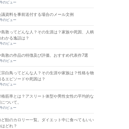
3件のビュー
会議資料を事前送付する場合のメール文例
3件のビュー
中島敦ってどんな人？その生涯は？家族や死因、人柄
のわかる逸話は？
2件のビュー
中島敦の作品の特徴及び評価。おすすめ代表作7選
2件のビュー
正宗白鳥ってどんな人？その生涯や家族は？性格を物
語るエピソードや死因は？
2件のビュー
骨格筋率とは？アスリート体型や男性女性の平均的な
量について。
2件のビュー
のど飴のカロリー一覧。ダイエット中に食べてもいい
のはどれ？