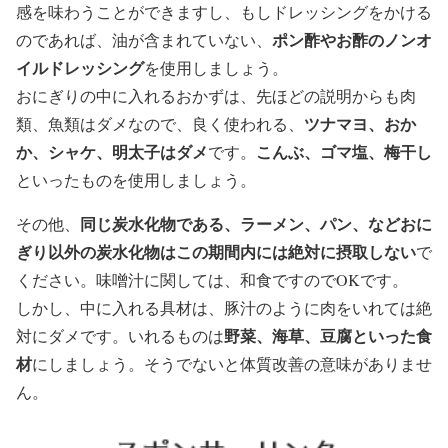
感を味わうことができますし、もしドレッシングをかける
ポン酢やお酢のノンオ
のであれば、油が含まれていない、
イルドレッシング
を使用しましょう。
おにぎりの中に入れるおかずは、先ほどの説明からも肉
ツナマヨ、おか
類、魚類はダメなので、良く使われる、
か、シャケ、明太子はダメ
こんぶ、ゴマ塩、梅干し
です。
といったものを使用しましょう。
同じ炭水化物である、ラーメン、パン、などおに
その他、
ぎり以外の炭水化物はこの期間内には絶対に摂取しない
で
ください。味噌汁に関しては、和食ですのでOKです。
しかし、中に入れる具材は、豚汁のように肉をいれては絶
野菜、海草、豆腐といった食
対にダメです。いれるものは
材
にしましょう。そうでないと体質改善の意味がありませ
ん。