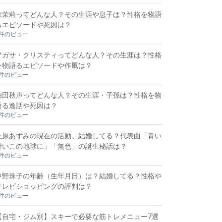
森茉莉ってどんな人？その生涯や息子は？性格を物語
るエピソードや死因は？
2件のビュー
アガサ・クリスティってどんな人？その生涯は？性格
を物語るエピソードや作風は？
2件のビュー
徳田秋声ってどんな人？その生涯・子孫は？性格を物
語る逸話や死因は？
2件のビュー
上原あずみの現在の活動。結婚してる？代表曲「青い
青いこの地球に」「無色」の誕生秘話は？
2件のビュー
中野珠子の年齢（生年月日）は？結婚してる？性格や
テレビショッピングの評判は？
1件のビュー
【自宅・ジム別】スキーで必要な筋トレメニュー7選