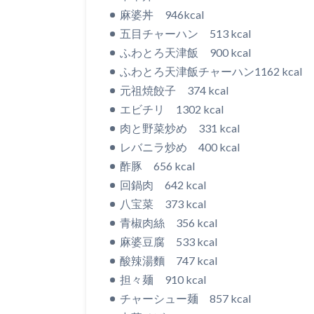
麻婆丼 946kcal
五目チャーハン 513 kcal
ふわとろ天津飯 900 kcal
ふわとろ天津飯チャーハン1162 kcal
元祖焼餃子 374 kcal
エビチリ 1302 kcal
肉と野菜炒め 331 kcal
レバニラ炒め 400 kcal
酢豚 656 kcal
回鍋肉 642 kcal
八宝菜 373 kcal
青椒肉絲 356 kcal
麻婆豆腐 533 kcal
酸辣湯麵 747 kcal
担々麺 910 kcal
チャーシュー麺 857 kcal