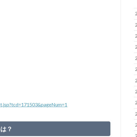
_list.jsp?tcd=171503&pageNum=1
ーは？