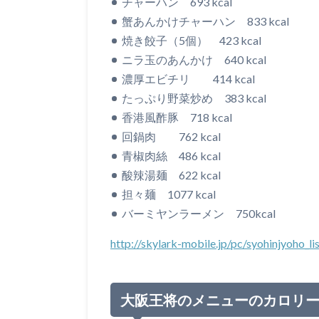
チャーハン 693 kcal
蟹あんかけチャーハン 833 kcal
焼き餃子（5個） 423 kcal
ニラ玉のあんかけ 640 kcal
濃厚エビチリ 414 kcal
たっぷり野菜炒め 383 kcal
香港風酢豚 718 kcal
回鍋肉 762 kcal
青椒肉絲 486 kcal
酸辣湯麺 622 kcal
担々麺 1077 kcal
バーミヤンラーメン 750kcal
http://skylark-mobile.jp/pc/syohinjyoho
大阪王将のメニューのカロリ