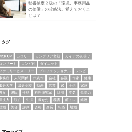
秘書検定２級の「環境、事務用品
の整備」の攻略法。覚えておくこ
とは？
タグ
PICK UP
カロリー
カンブリア宮殿
ガイアの夜明け
コンサート
コンビ仲
ダイエット
ファミリーヒストリー
プロフェッショナル
レシピ
事務所
人間関係
代表作
会社
会議
作家
健康
出身大学
出身高校
効果
営業
嫁
子供
家族
彼女
彼氏
性格
料理研究家
旦那
本名
歌唱力
演技力
現在
生涯
痩せた
秘書
筋トレ
経歴
結婚
美容
評判
資格
身長
転職
離婚
アーカイブ