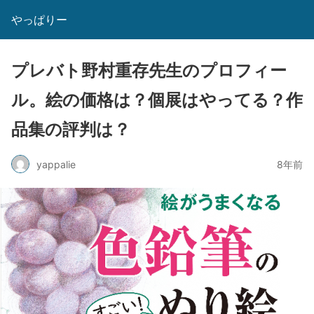
やっぱりー
プレバト野村重存先生のプロフィー
ル。絵の価格は？個展はやってる？作
品集の評判は？
yappalie
8年前