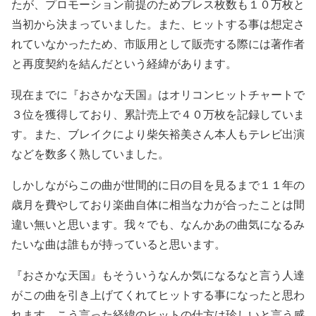
たが、プロモーション前提のためプレス枚数も１０万枚と
当初から決まっていました。また、ヒットする事は想定さ
れていなかったため、市販用として販売する際には著作者
と再度契約を結んだという経緯があります。
現在までに『おさかな天国』はオリコンヒットチャートで
３位を獲得しており、累計売上で４０万枚を記録していま
す。また、ブレイクにより柴矢裕美さん本人もテレビ出演
などを数多く熟していました。
しかしながらこの曲が世間的に日の目を見るまで１１年の
歳月を費やしており楽曲自体に相当な力が合ったことは間
違い無いと思います。我々でも、なんかあの曲気になるみ
たいな曲は誰もが持っていると思います。
『おさかな天国』もそういうなんか気になるなと言う人達
がこの曲を引き上げてくれてヒットする事になったと思わ
れます。こう言った経緯のヒットの仕方は珍しいと言う感