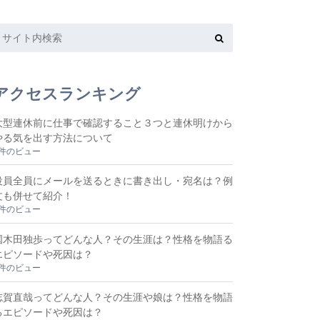
アクセスランキング
大型連休前に仕事で確認すること３つと連休明けから
やる気を出す方法について
8件のビュー
役員全員にメールを送るときに書き出し・宛名は？例
文も併せて紹介！
6件のビュー
国木田独歩ってどんな人？その生涯は？性格を物語る
エピソードや死因は？
3件のビュー
志賀直哉ってどんな人？その生涯や娘は？性格を物語
るエピソードや死因は？