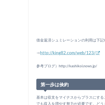
借金返済シュミレーションの利用は下記U
http://king82.com/web/123/
⇒
参考ブログ）http://kashikoi.nows.jp/
第一歩は倹約
基本は収支をマイナスからプラスにする
でも収入を増やす努力が必要です。どう