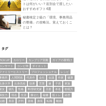
トは何がいい？送別会で渡したい
おすすめギフト4選
秘書検定２級の「環境、事務用品
の整備」の攻略法。覚えておくこ
とは？
タグ
PICK UP
カロリー
カンブリア宮殿
ガイアの夜明け
コンサート
コンビ仲
ダイエット
ファミリーヒストリー
プロフェッショナル
レシピ
事務所
人間関係
代表作
会社
会議
作家
健康
出身大学
出身高校
効果
営業
嫁
子供
家族
彼女
彼氏
性格
料理研究家
旦那
本名
歌唱力
演技力
現在
生涯
痩せた
秘書
筋トレ
経歴
結婚
美容
評判
資格
身長
転職
離婚