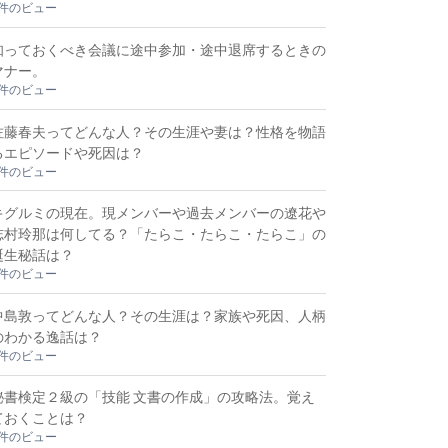
3件のビュー
知っておくべき会議に途中参加・途中退席するときの
マナー。
3件のビュー
佐藤春夫ってどんな人？その生涯や妻は？性格を物語
るエピソードや死因は？
2件のビュー
キグルミの現在。現メンバーや過去メンバーの遼花や
志村玲那は何してる？「たらこ・たらこ・たらこ」の
誕生秘話は？
2件のビュー
中島敦ってどんな人？その生涯は？家族や死因、人柄
のわかる逸話は？
2件のビュー
秘書検定２級の「技能 文書の作成」の攻略法。覚え
ておくことは？
2件のビュー