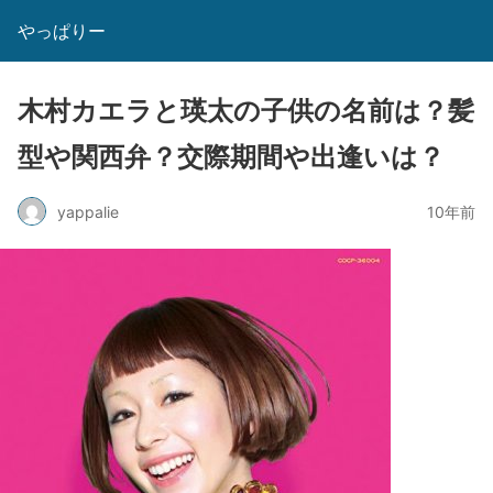
やっぱりー
木村カエラと瑛太の子供の名前は？髪
型や関西弁？交際期間や出逢いは？
yappalie
10年前