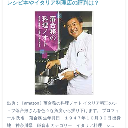
レシピ本やイタリア料理店の評判は？
出典：〔amazon〕落合務の料理ノオト イタリア料理のシ
ェフ落合努さんを色々な角度から掘り下げます。 プロフィ
ール 氏名 落合務 生年月日 １９４７年１０月３０日 出身
地 神奈川県 鎌倉市 カテゴリー イタリア料理 シ…