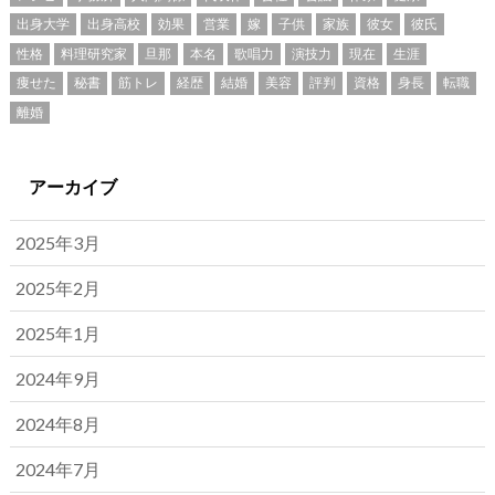
出身大学
出身高校
効果
営業
嫁
子供
家族
彼女
彼氏
性格
料理研究家
旦那
本名
歌唱力
演技力
現在
生涯
痩せた
秘書
筋トレ
経歴
結婚
美容
評判
資格
身長
転職
離婚
アーカイブ
2025年3月
2025年2月
2025年1月
2024年9月
2024年8月
2024年7月