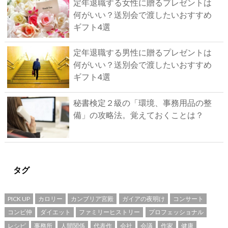
定年退職する女性に贈るプレゼントは
何がいい？送別会で渡したいおすすめ
ギフト4選
定年退職する男性に贈るプレゼントは
何がいい？送別会で渡したいおすすめ
ギフト4選
秘書検定２級の「環境、事務用品の整
備」の攻略法。覚えておくことは？
タグ
PICK UP
カロリー
カンブリア宮殿
ガイアの夜明け
コンサート
コンビ仲
ダイエット
ファミリーヒストリー
プロフェッショナル
レシピ
事務所
人間関係
代表作
会社
会議
作家
健康