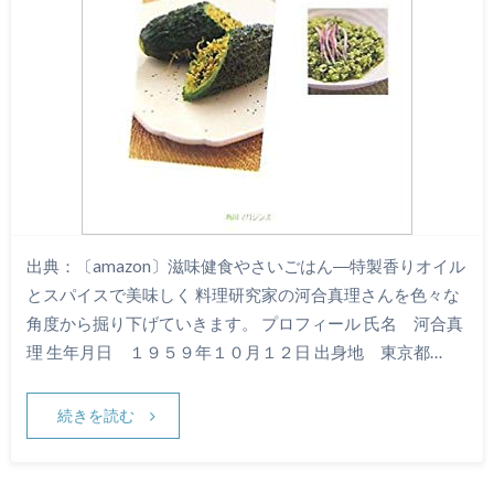
出典：〔amazon〕滋味健食やさいごはん―特製香りオイル
とスパイスで美味しく 料理研究家の河合真理さんを色々な
角度から掘り下げていきます。 プロフィール 氏名 河合真
理 生年月日 １９５９年１０月１２日 出身地 東京都…
続きを読む