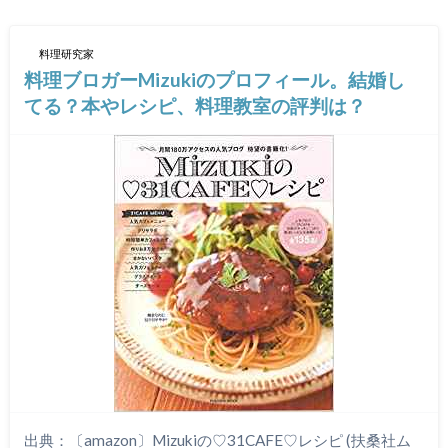
料理研究家
料理ブロガーMizukiのプロフィール。結婚し
てる？本やレシピ、料理教室の評判は？
出典：〔amazon〕Mizukiの♡31CAFE♡レシピ (扶桑社ム