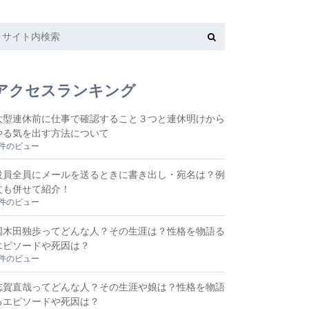
アクセスランキング
大型連休前に仕事で確認すること３つと連休明けから
やる気を出す方法について
8件のビュー
役員全員にメールを送るときに書き出し・宛名は？例
文も併せて紹介！
6件のビュー
国木田独歩ってどんな人？その生涯は？性格を物語る
エピソードや死因は？
3件のビュー
志賀直哉ってどんな人？その生涯や娘は？性格を物語
るエピソードや死因は？