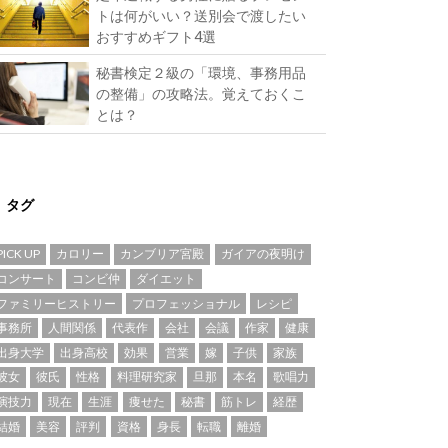
トは何がいい？送別会で渡したい
おすすめギフト4選
秘書検定２級の「環境、事務用品
の整備」の攻略法。覚えておくこ
とは？
タグ
PICK UP
カロリー
カンブリア宮殿
ガイアの夜明け
コンサート
コンビ仲
ダイエット
ファミリーヒストリー
プロフェッショナル
レシピ
事務所
人間関係
代表作
会社
会議
作家
健康
出身大学
出身高校
効果
営業
嫁
子供
家族
彼女
彼氏
性格
料理研究家
旦那
本名
歌唱力
演技力
現在
生涯
痩せた
秘書
筋トレ
経歴
結婚
美容
評判
資格
身長
転職
離婚