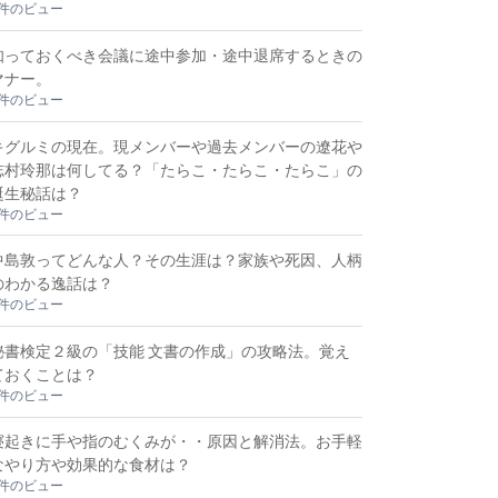
3件のビュー
知っておくべき会議に途中参加・途中退席するときの
マナー。
3件のビュー
キグルミの現在。現メンバーや過去メンバーの遼花や
志村玲那は何してる？「たらこ・たらこ・たらこ」の
誕生秘話は？
2件のビュー
中島敦ってどんな人？その生涯は？家族や死因、人柄
のわかる逸話は？
2件のビュー
秘書検定２級の「技能 文書の作成」の攻略法。覚え
ておくことは？
2件のビュー
寝起きに手や指のむくみが・・原因と解消法。お手軽
なやり方や効果的な食材は？
2件のビュー